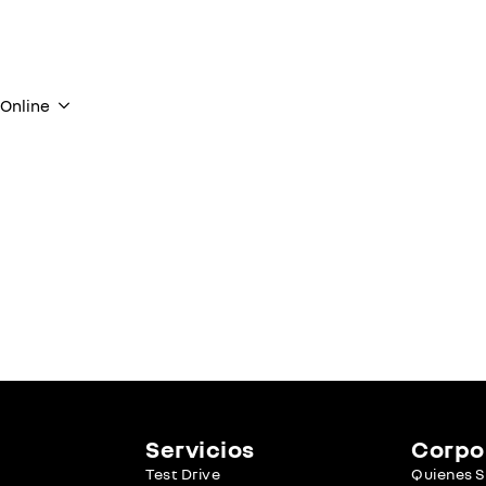
Search
for:
Online
Servicios
Corpo
Test Drive
Quienes 