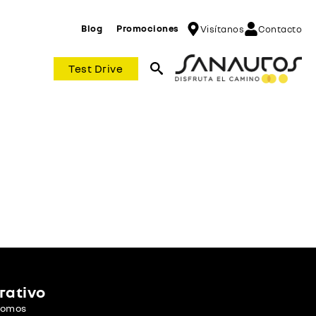
Blog
Promociones
Visítanos
Contacto
Test Drive
Search
for:
rativo
Somos